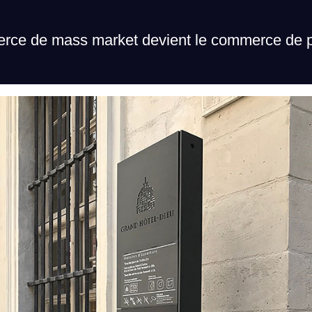
rce de mass market devient le commerce de p
rce de mass market devient le commerce de p