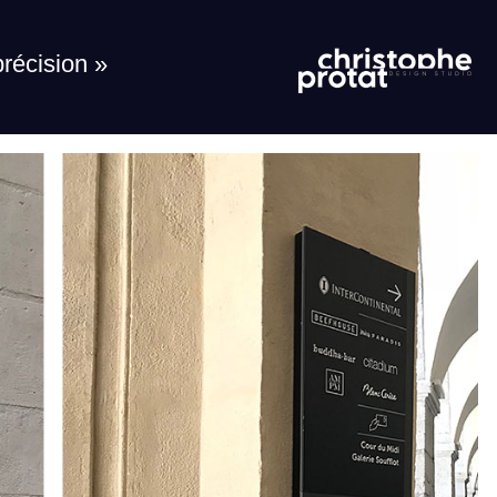
récision »
récision »